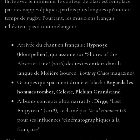
flirte avec le nihilisme, le conteur de blast est remplacé
par des nappes épiques, parfois plus longues qu’un tiers
temps de rugby. Pourtant, les musiciens français
n’hésitent pas à tout mélanger :
Arrivée du chant en français :
Hypno5e
(Montpellier), qui assume sur “Shores of the
Abstract Line” (2016) des textes entiers dans la
langue de Molière (source :
Lords of Chaos
magazine).
Groupes qui spatulent drone et black :
Regarde les
hommes tomber
,
Celeste
,
Plebian Grandstand
.
Albums concepts ultra narratifs :
Dirge
, “Lost
Empyrean” (2018), acclamé par
Metal Hammer UK
pour ses influences “cinématographiques à la
française”.