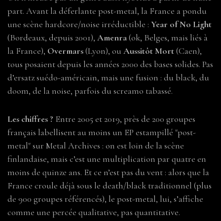
part. Avant la déferlante post-metal, la France a pondu
une scène hardcore/noise irréductible :
Year of No Light
(Bordeaux, depuis 2001),
Amenra
(ok, Belges, mais liés à
la France),
Overmars
(Lyon), ou
Aussitôt Mort
(Caen),
tous posaient depuis les années 2000 des bases solides. Pas
d’ersatz suédo-américain, mais une fusion : du black, du
doom, de la noise, parfois du screamo tabassé.
Les chiffres ?
Entre 2005 et 2019, près de 200 groupes
français labellisent au moins un EP estampillé "post-
metal" sur Metal Archives : on est loin de la scène
finlandaise, mais c’est une multiplication par quatre en
moins de quinze ans. Et ce n’est pas du vent : alors que la
France croule déjà sous le death/black traditionnel (plus
de 900 groupes référencés), le post-metal, lui, s’affiche
comme une percée qualitative, pas quantitative.