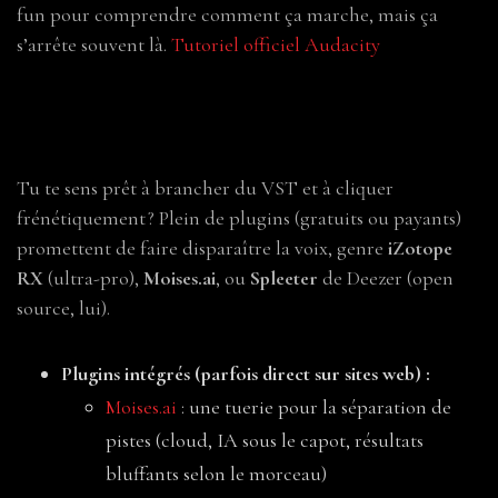
fun pour comprendre comment ça marche, mais ça
s’arrête souvent là.
Tutoriel officiel Audacity
2. Les plugins “Vocal Remover” : solution
miracle ? (Spoiler : pas trop)
Tu te sens prêt à brancher du VST et à cliquer
frénétiquement ? Plein de plugins (gratuits ou payants)
promettent de faire disparaître la voix, genre
iZotope
RX
(ultra-pro),
Moises.ai
, ou
Spleeter
de Deezer (open
source, lui).
Plugins intégrés (parfois direct sur sites web) :
Moises.ai
: une tuerie pour la séparation de
pistes (cloud, IA sous le capot, résultats
bluffants selon le morceau)