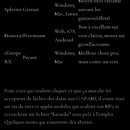
Moyen (très variable
Windows,
Spleeter
Gratuit
suivant les
Mac, Linux
guitares/effets)
Bon à excellent sur
Web, iOS,
Moises.ai
Freemium
voix claires, moins sur
Android
growl/screams
iZotope
Windows,
Meilleur choix pro,
Payant
RX
Mac
mais coûte un rein
3. Les applications tout-en-un : la solution
des flemmards (ou des pressés)
Pour ceux qui veulent cliquer et que ça marche (et
acceptent de lâcher des datas aux GAFAM), il existe tout
un tas de sites et applis mobiles qui avalent ton MP3 et
recrachent un fichier “karaoké” tout prêt à l’emploi.
Quelques noms qui ressortent des abysses :