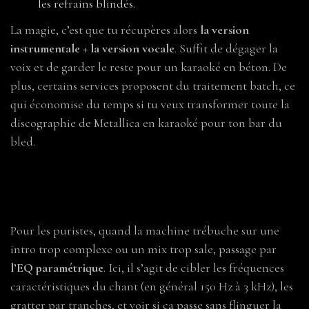
les refrains blindés.
La magie, c’est que tu récupères alors
la version
instrumentale + la version vocale
. Suffit de dégager la
voix et de garder le reste pour un karaoké en béton. De
plus, certains services proposent du traitement batch, ce
qui économise du temps si tu veux transformer toute la
discographie de Metallica en karaoké pour ton bar du
bled.
3. Franchir la porte des enfers : la
suppression fréquentielle
Pour les puristes, quand la machine trébuche sur une
intro trop complexe ou un mix trop sale, passage par
l’EQ paramétrique
. Ici, il s’agit de cibler les fréquences
caractéristiques du chant (en général 150 Hz à 3 kHz), les
gratter par tranches, et voir si ça passe sans flinguer la