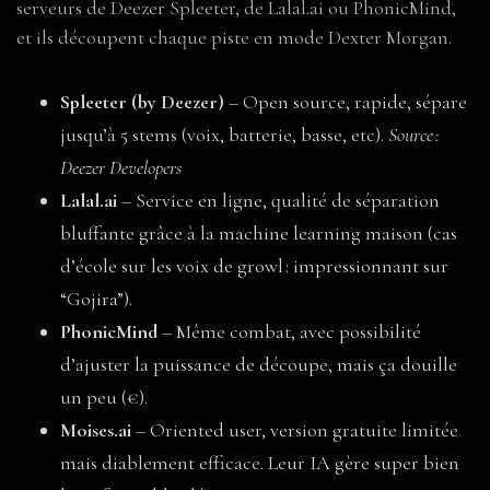
serveurs de Deezer Spleeter, de Lalal.ai ou PhonicMind,
et ils découpent chaque piste en mode Dexter Morgan.
Spleeter (by Deezer)
– Open source, rapide, sépare
jusqu’à 5 stems (voix, batterie, basse, etc).
Source :
Deezer Developers
Lalal.ai
– Service en ligne, qualité de séparation
bluffante grâce à la machine learning maison (cas
d’école sur les voix de growl : impressionnant sur
“Gojira”).
PhonicMind
– Même combat, avec possibilité
d’ajuster la puissance de découpe, mais ça douille
un peu (€).
Moises.ai
– Oriented user, version gratuite limitée
mais diablement efficace. Leur IA gère super bien