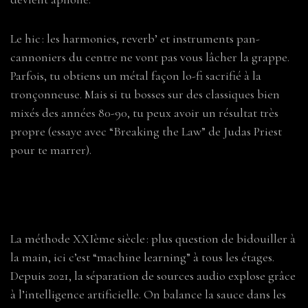
Le hic : les harmonies, reverb’ et instruments pan-
cannoniers du centre ne vont pas vous lâcher la grappe.
Parfois, tu obtiens un métal façon lo-fi sacrifié à la
tronçonneuse. Mais si tu bosses sur des classiques bien
mixés des années 80-90, tu peux avoir un résultat très
propre (essaye avec “Breaking the Law” de Judas Priest
pour te marrer).
2. Le grand massacre numérique : les
plugins, les IA et les extraterrestres
La méthode XXIème siècle : plus question de bidouiller à
la main, ici c’est “machine learning” à tous les étages.
Depuis 2021, la séparation de sources audio explose grâce
à l’intelligence artificielle. On balance la sauce dans les