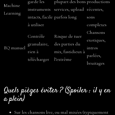
garde les
plupart des bons
productions
Machine
instruments
services, upload
récentes,
Learning
intacts, facile
parfois long
sons
à utiliser
complexes
Chansons
Contrôle
Risque de tuer
exotiques,
granulaire,
des parties du
EQ manuel
intros
rien à
mix, fastidieux à
parlées,
télécharger
l’extrême
bruitages
Quels pièges éviter ? (Spoiler : il y en
a plein)
Sur les chansons live, ou mal mixées (typiquement